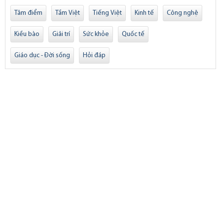
Tâm điểm
Tầm Việt
Tiếng Việt
Kinh tế
Công nghệ
Kiều bào
Giải trí
Sức khỏe
Quốc tế
Giáo dục - Đời sống
Hỏi đáp