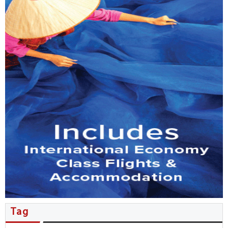
MB đẩy mạnh phục vụ kiều bào…
Tổng Bí thư, Chủ tịch nước Tô…
Nhiều thỏa thuận hợp tác được…
Người Việt ở New Zealand giao…
Kiều bào đóng góp ý kiến…
Đặc sắc không gian văn hóa…
Hội nghị người Việt Nam ở…
Tăng cường phối hợp công tác…
Tag