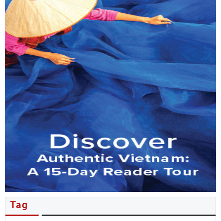
MB đẩy mạnh phục vụ kiều bào…
Tổng Bí thư, Chủ tịch nước Tô…
Nhiều thỏa thuận hợp tác được…
Người Việt ở New Zealand giao…
Kiều bào đóng góp ý kiến…
Đặc sắc không gian văn hóa…
Hội nghị người Việt Nam ở…
Tăng cường phối hợp công tác…
Tag