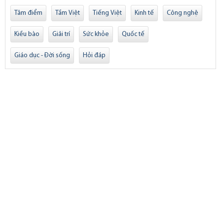
Tâm điểm
Tầm Việt
Tiếng Việt
Kinh tế
Công nghệ
Kiều bào
Giải trí
Sức khỏe
Quốc tế
Giáo dục - Đời sống
Hỏi đáp