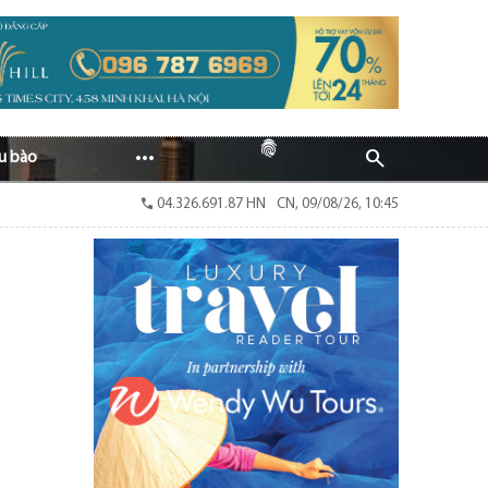
fingerprint
search
more_horiz
u bào
call
04.326.691.87 HN
CN, 09/08/26, 10:45