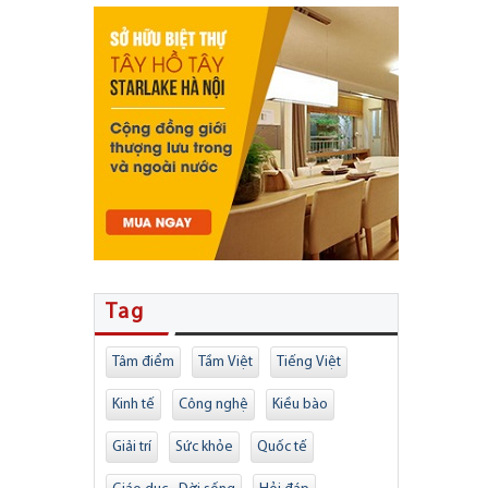
Tag
Tâm điểm
Tầm Việt
Tiếng Việt
Kinh tế
Công nghệ
Kiều bào
Giải trí
Sức khỏe
Quốc tế