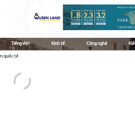
Tiếng Việt
Kinh tế
Công nghệ
Kiề
ầm quốc tế
 Nam ở nước ngoài tăng cường hợp tác vì kiều
p ủng hộ đồng bào bị bão lũ
hộ đồng bào bị ảnh hưởng do lũ lụt
Việt và văn hóa Việt tới các thế hệ kiều bào
à lan tỏa tiếng Việt với cộng đồng kiều bào