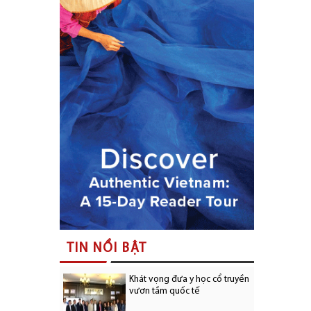
TIN NỔI BẬT
Khát vọng đưa y học cổ truyền
vươn tầm quốc tế