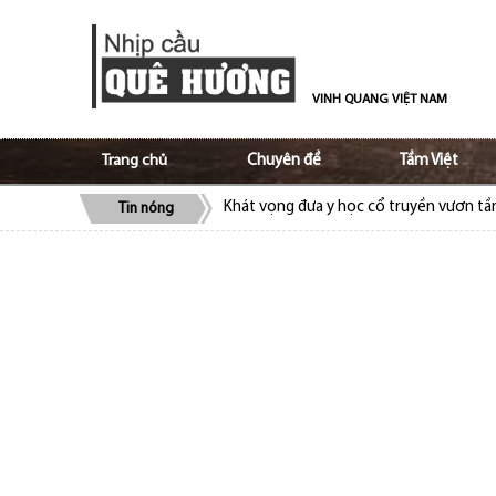
VINH QUANG VIỆT NAM
Trang chủ
Chuyên đề
Tầm Việt
Khát vọng đưa y học cổ truyền vươn t
Tin nóng
ALOV và Ủy ban Nhà nước về người Việt
bào
Cộng đồng người Việt tại Séc quyên gó
Cộng đồng người Việt Nam tại Lào ủng 
Trao truyền tình yêu, niềm tự hào tiếng 
Tạo nền móng vững chắc trong giữ gìn v