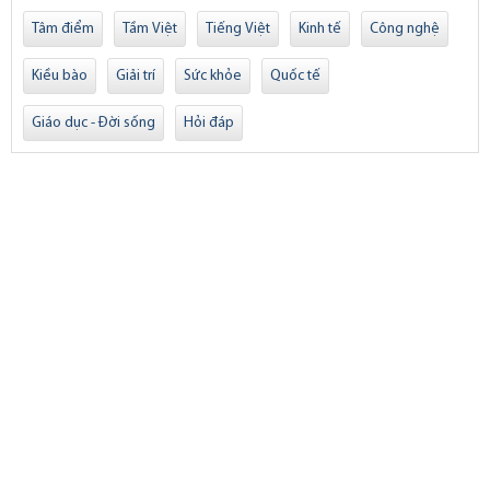
Tâm điểm
Tầm Việt
Tiếng Việt
Kinh tế
Công nghệ
Kiều bào
Giải trí
Sức khỏe
Quốc tế
Giáo dục - Đời sống
Hỏi đáp