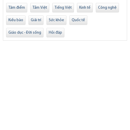
Tâm điểm
Tầm Việt
Tiếng Việt
Kinh tế
Công nghệ
Kiều bào
Giải trí
Sức khỏe
Quốc tế
Giáo dục - Đời sống
Hỏi đáp