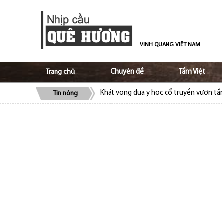
VINH QUANG VIỆT NAM
Trang chủ
Chuyên đề
Tầm Việt
Khát vọng đưa y học cổ truyền vươn t
Tin nóng
ALOV và Ủy ban Nhà nước về người Việt
bào
Cộng đồng người Việt tại Séc quyên gó
Cộng đồng người Việt Nam tại Lào ủng 
Trao truyền tình yêu, niềm tự hào tiếng 
Tạo nền móng vững chắc trong giữ gìn v