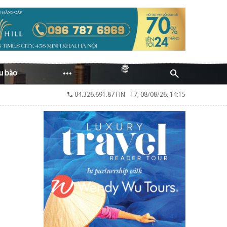
fingerprint
search
more_horiz
u bào
call
04.326.691.87 HN
T7, 08/08/26, 14:15