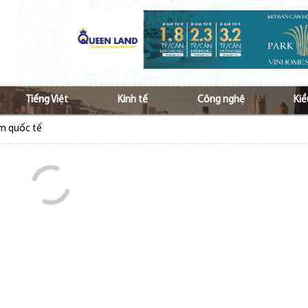
Tiếng Việt
Kinh tế
Công nghệ
Kiề
ầm quốc tế
 Nam ở nước ngoài tăng cường hợp tác vì kiều
p ủng hộ đồng bào bị bão lũ
hộ đồng bào bị ảnh hưởng do lũ lụt
Việt và văn hóa Việt tới các thế hệ kiều bào
à lan tỏa tiếng Việt với cộng đồng kiều bào