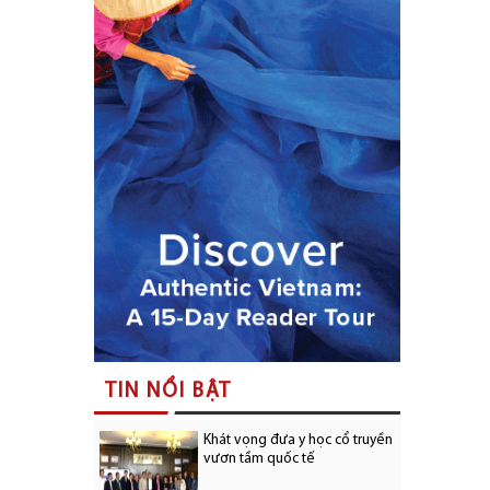
TIN NỔI BẬT
Khát vọng đưa y học cổ truyền
vươn tầm quốc tế