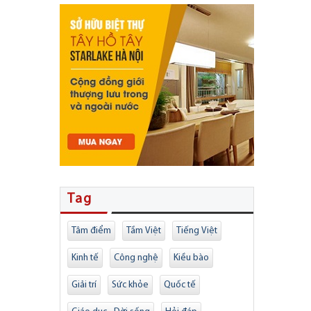
Tag
Tâm điểm
Tầm Việt
Tiếng Việt
Kinh tế
Công nghệ
Kiều bào
Giải trí
Sức khỏe
Quốc tế