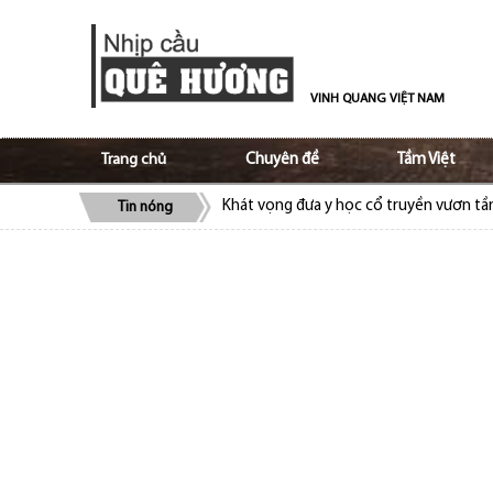
VINH QUANG VIỆT NAM
Trang chủ
Chuyên đề
Tầm Việt
Khát vọng đưa y học cổ truyền vươn t
Tin nóng
ALOV và Ủy ban Nhà nước về người Việt
bào
Cộng đồng người Việt tại Séc quyên gó
Cộng đồng người Việt Nam tại Lào ủng 
Trao truyền tình yêu, niềm tự hào tiếng 
Tạo nền móng vững chắc trong giữ gìn v