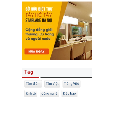
Tag
Tâm điểm
Tầm Việt
Tiếng Việt
Kinh tế
Công nghệ
Kiều bào
Giải trí
Sức khỏe
Quốc tế