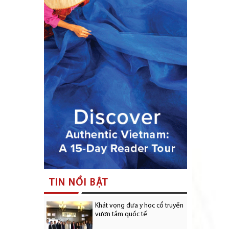
TIN NỔI BẬT
Khát vọng đưa y học cổ truyền
vươn tầm quốc tế