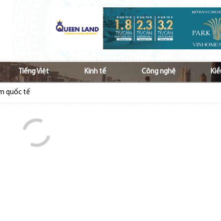
Tiếng Việt
Kinh tế
Công nghệ
Kiề
ầm quốc tế
 Nam ở nước ngoài tăng cường hợp tác vì kiều
p ủng hộ đồng bào bị bão lũ
hộ đồng bào bị ảnh hưởng do lũ lụt
Việt và văn hóa Việt tới các thế hệ kiều bào
à lan tỏa tiếng Việt với cộng đồng kiều bào