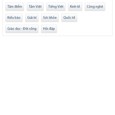
Tâm điểm
Tầm Việt
Tiếng Việt
Kinh tế
Công nghệ
Kiều bào
Giải trí
Sức khỏe
Quốc tế
Giáo dục - Đời sống
Hỏi đáp