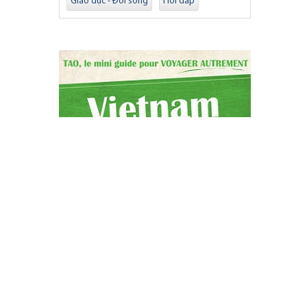
Giáo dục - Đời sống
Hỏi đáp