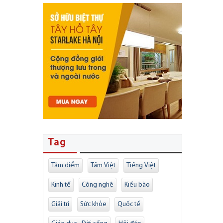
Tag
Tâm điểm
Tầm Việt
Tiếng Việt
Kinh tế
Công nghệ
Kiều bào
Giải trí
Sức khỏe
Quốc tế