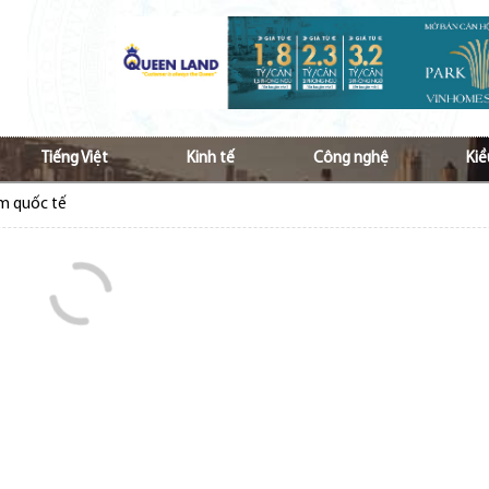
Tiếng Việt
Kinh tế
Công nghệ
Kiề
ầm quốc tế
 Nam ở nước ngoài tăng cường hợp tác vì kiều
p ủng hộ đồng bào bị bão lũ
hộ đồng bào bị ảnh hưởng do lũ lụt
Việt và văn hóa Việt tới các thế hệ kiều bào
à lan tỏa tiếng Việt với cộng đồng kiều bào