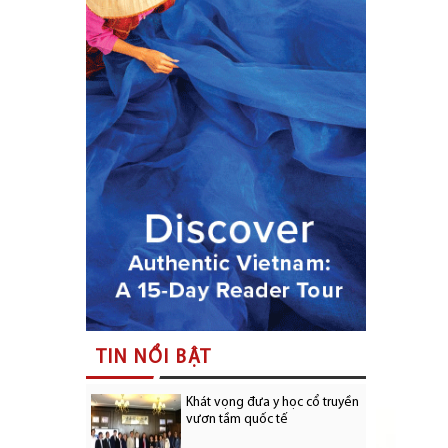
TIN NỔI BẬT
Khát vọng đưa y học cổ truyền
vươn tầm quốc tế