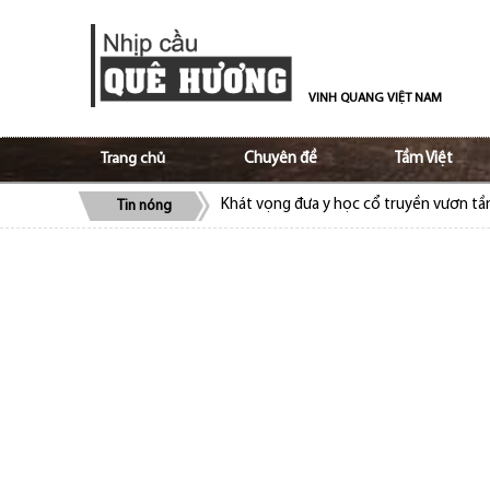
VINH QUANG VIỆT NAM
Trang chủ
Chuyên đề
Tầm Việt
Khát vọng đưa y học cổ truyền vươn t
Tin nóng
ALOV và Ủy ban Nhà nước về người Việt
bào
Cộng đồng người Việt tại Séc quyên gó
Cộng đồng người Việt Nam tại Lào ủng 
Trao truyền tình yêu, niềm tự hào tiếng 
Tạo nền móng vững chắc trong giữ gìn v