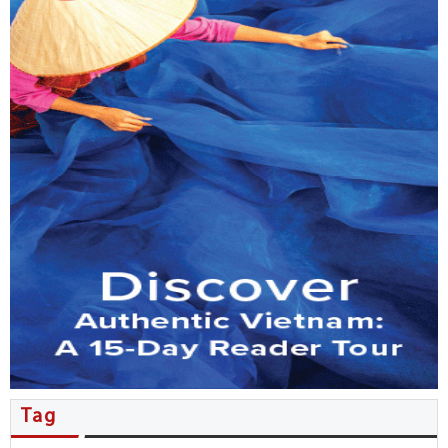
MB đẩy mạnh phục vụ kiều bào…
Tổng Bí thư, Chủ tịch nước Tô…
Nhiều thỏa thuận hợp tác được…
Người Việt ở New Zealand giao…
Kiều bào đóng góp ý kiến…
Đặc sắc không gian văn hóa…
Hội nghị người Việt Nam ở…
Tăng cường phối hợp công tác…
Tag