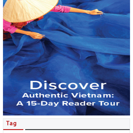
MB đẩy mạnh phục vụ kiều bào…
Tổng Bí thư, Chủ tịch nước Tô…
Nhiều thỏa thuận hợp tác được…
Người Việt ở New Zealand giao…
Kiều bào đóng góp ý kiến…
Đặc sắc không gian văn hóa…
Hội nghị người Việt Nam ở…
Tăng cường phối hợp công tác…
Tag