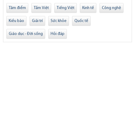
Tâm điểm
Tầm Việt
Tiếng Việt
Kinh tế
Công nghệ
Kiều bào
Giải trí
Sức khỏe
Quốc tế
Giáo dục - Đời sống
Hỏi đáp