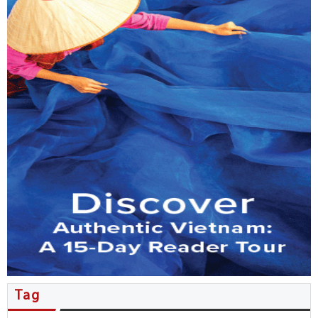
MB đẩy mạnh phục vụ kiều bào…
Tổng Bí thư, Chủ tịch nước Tô…
Nhiều thỏa thuận hợp tác được…
Người Việt ở New Zealand giao…
Kiều bào đóng góp ý kiến…
Đặc sắc không gian văn hóa…
Hội nghị người Việt Nam ở…
Tăng cường phối hợp công tác…
Tag