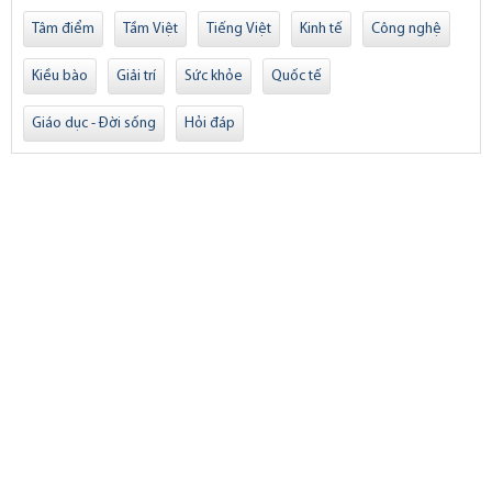
Tâm điểm
Tầm Việt
Tiếng Việt
Kinh tế
Công nghệ
Kiều bào
Giải trí
Sức khỏe
Quốc tế
Giáo dục - Đời sống
Hỏi đáp