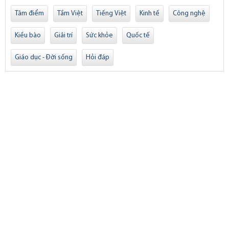
Tâm điểm
Tầm Việt
Tiếng Việt
Kinh tế
Công nghệ
Kiều bào
Giải trí
Sức khỏe
Quốc tế
Giáo dục - Đời sống
Hỏi đáp