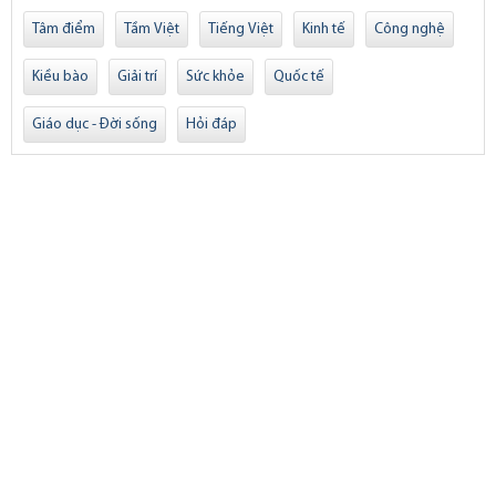
Tâm điểm
Tầm Việt
Tiếng Việt
Kinh tế
Công nghệ
Kiều bào
Giải trí
Sức khỏe
Quốc tế
Giáo dục - Đời sống
Hỏi đáp