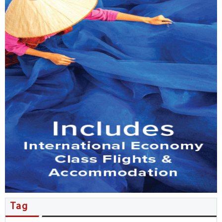
MB đẩy mạnh phục vụ kiều bào…
Tổng Bí thư, Chủ tịch nước Tô…
Nhiều thỏa thuận hợp tác được…
Người Việt ở New Zealand giao…
Kiều bào đóng góp ý kiến…
Đặc sắc không gian văn hóa…
Hội nghị người Việt Nam ở…
Tăng cường phối hợp công tác…
Tag