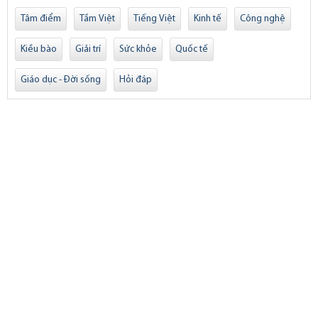
Tâm điểm
Tầm Việt
Tiếng Việt
Kinh tế
Công nghệ
Kiều bào
Giải trí
Sức khỏe
Quốc tế
Giáo dục - Đời sống
Hỏi đáp