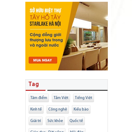
Tag
Tâm điểm
Tầm Việt
Tiếng Việt
Kinh tế
Công nghệ
Kiều bào
Giải trí
Sức khỏe
Quốc tế