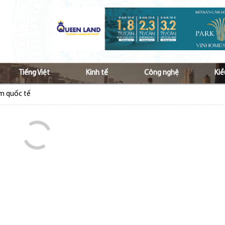
Tiếng Việt
Kinh tế
Công nghệ
Kiề
ầm quốc tế
 Nam ở nước ngoài tăng cường hợp tác vì kiều
p ủng hộ đồng bào bị bão lũ
hộ đồng bào bị ảnh hưởng do lũ lụt
Việt và văn hóa Việt tới các thế hệ kiều bào
à lan tỏa tiếng Việt với cộng đồng kiều bào