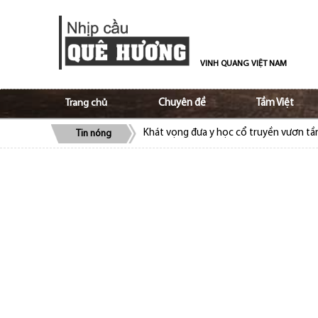
VINH QUANG VIỆT NAM
Trang chủ
Chuyên đề
Tầm Việt
Khát vọng đưa y học cổ truyền vươn t
Tin nóng
ALOV và Ủy ban Nhà nước về người Việt
bào
Cộng đồng người Việt tại Séc quyên gó
Cộng đồng người Việt Nam tại Lào ủng 
Trao truyền tình yêu, niềm tự hào tiếng 
Tạo nền móng vững chắc trong giữ gìn v