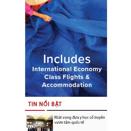
TIN NỔI BẬT
Khát vọng đưa y học cổ truyền
vươn tầm quốc tế