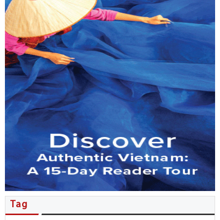
MB đẩy mạnh phục vụ kiều bào…
Tổng Bí thư, Chủ tịch nước Tô…
Nhiều thỏa thuận hợp tác được…
Người Việt ở New Zealand giao…
Kiều bào đóng góp ý kiến…
Đặc sắc không gian văn hóa…
Hội nghị người Việt Nam ở…
Tăng cường phối hợp công tác…
Tag