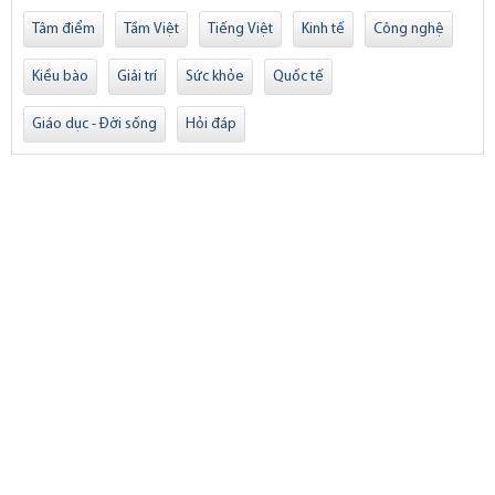
Tâm điểm
Tầm Việt
Tiếng Việt
Kinh tế
Công nghệ
Kiều bào
Giải trí
Sức khỏe
Quốc tế
Giáo dục - Đời sống
Hỏi đáp