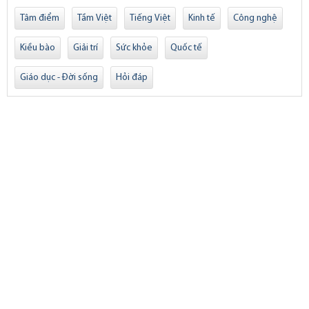
Tâm điểm
Tầm Việt
Tiếng Việt
Kinh tế
Công nghệ
Kiều bào
Giải trí
Sức khỏe
Quốc tế
Giáo dục - Đời sống
Hỏi đáp