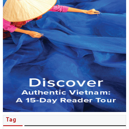
MB đẩy mạnh phục vụ kiều bào…
Tổng Bí thư, Chủ tịch nước Tô…
Nhiều thỏa thuận hợp tác được…
Người Việt ở New Zealand giao…
Kiều bào đóng góp ý kiến…
Đặc sắc không gian văn hóa…
Hội nghị người Việt Nam ở…
Tăng cường phối hợp công tác…
Tag