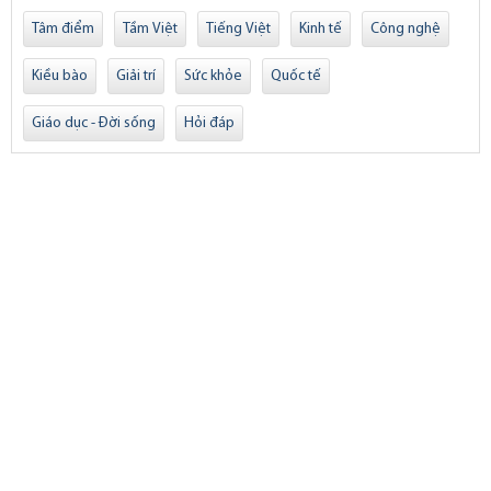
Tâm điểm
Tầm Việt
Tiếng Việt
Kinh tế
Công nghệ
Kiều bào
Giải trí
Sức khỏe
Quốc tế
Giáo dục - Đời sống
Hỏi đáp