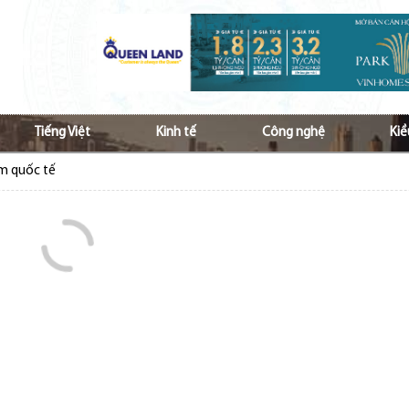
Tiếng Việt
Kinh tế
Công nghệ
Kiề
ầm quốc tế
 Nam ở nước ngoài tăng cường hợp tác vì kiều
p ủng hộ đồng bào bị bão lũ
hộ đồng bào bị ảnh hưởng do lũ lụt
Việt và văn hóa Việt tới các thế hệ kiều bào
à lan tỏa tiếng Việt với cộng đồng kiều bào