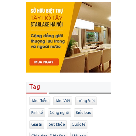
Tag
Tâm điểm
Tầm Việt
Tiếng Việt
Kinh tế
Công nghệ
Kiều bào
Giải trí
Sức khỏe
Quốc tế