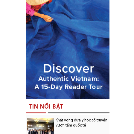
TIN NỔI BẬT
Khát vọng đưa y học cổ truyền
vươn tầm quốc tế