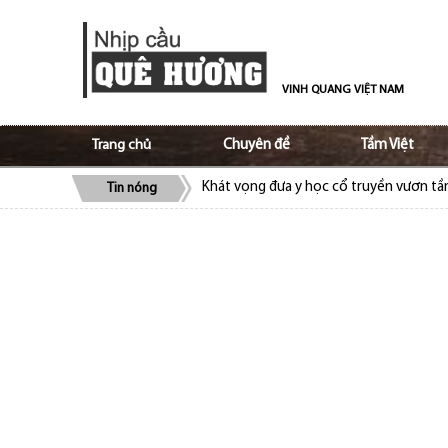
VINH QUANG VIỆT NAM
Trang chủ
Chuyên đề
Tầm Việt
Khát vọng đưa y học cổ truyền vươn t
Tin nóng
ALOV và Ủy ban Nhà nước về người Việt
bào
Cộng đồng người Việt tại Séc quyên gó
Cộng đồng người Việt Nam tại Lào ủng 
Trao truyền tình yêu, niềm tự hào tiếng 
Tạo nền móng vững chắc trong giữ gìn v