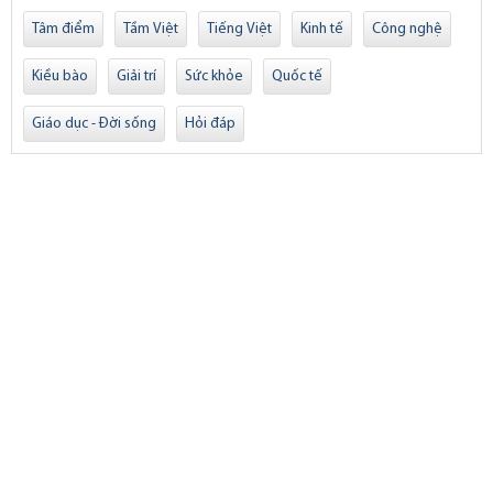
Tâm điểm
Tầm Việt
Tiếng Việt
Kinh tế
Công nghệ
Kiều bào
Giải trí
Sức khỏe
Quốc tế
Giáo dục - Đời sống
Hỏi đáp