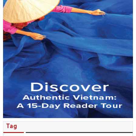
MB đẩy mạnh phục vụ kiều bào…
Tổng Bí thư, Chủ tịch nước Tô…
Nhiều thỏa thuận hợp tác được…
Người Việt ở New Zealand giao…
Kiều bào đóng góp ý kiến…
Đặc sắc không gian văn hóa…
Hội nghị người Việt Nam ở…
Tăng cường phối hợp công tác…
Tag