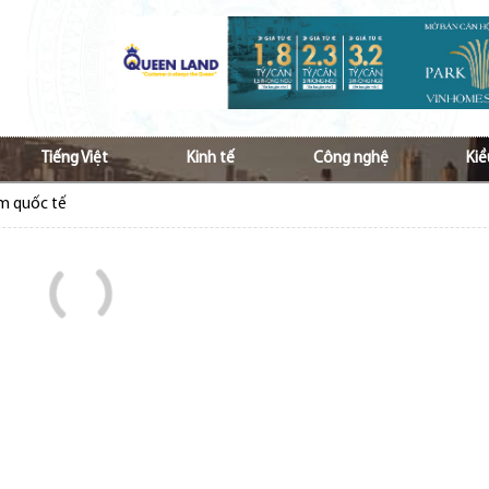
Tiếng Việt
Kinh tế
Công nghệ
Kiề
ầm quốc tế
 Nam ở nước ngoài tăng cường hợp tác vì kiều
p ủng hộ đồng bào bị bão lũ
hộ đồng bào bị ảnh hưởng do lũ lụt
Việt và văn hóa Việt tới các thế hệ kiều bào
à lan tỏa tiếng Việt với cộng đồng kiều bào