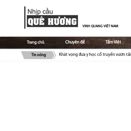
VINH QUANG VIỆT NAM
Trang chủ
Chuyên đề
Tầm Việt
Khát vọng đưa y học cổ truyền vươn t
Tin nóng
ALOV và Ủy ban Nhà nước về người Việt
bào
Cộng đồng người Việt tại Séc quyên gó
Cộng đồng người Việt Nam tại Lào ủng 
Trao truyền tình yêu, niềm tự hào tiếng 
Tạo nền móng vững chắc trong giữ gìn v