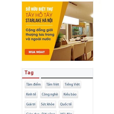
Tag
Tâm điểm
Tầm Việt
Tiếng Việt
Kinh tế
Công nghệ
Kiều bào
Giải trí
Sức khỏe
Quốc tế