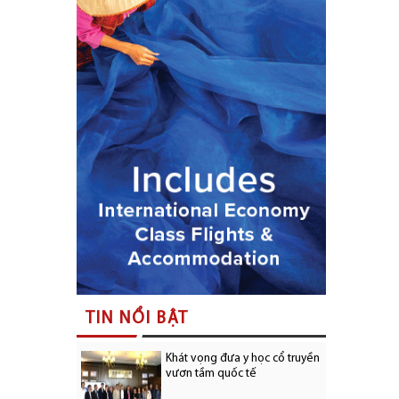
TIN NỔI BẬT
Khát vọng đưa y học cổ truyền
vươn tầm quốc tế