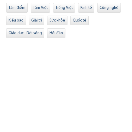
Tâm điểm
Tầm Việt
Tiếng Việt
Kinh tế
Công nghệ
Kiều bào
Giải trí
Sức khỏe
Quốc tế
Giáo dục - Đời sống
Hỏi đáp