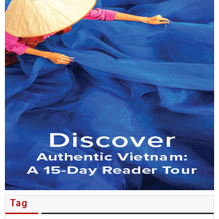
MB đẩy mạnh phục vụ kiều bào…
Tổng Bí thư, Chủ tịch nước Tô…
Nhiều thỏa thuận hợp tác được…
Người Việt ở New Zealand giao…
Kiều bào đóng góp ý kiến…
Đặc sắc không gian văn hóa…
Hội nghị người Việt Nam ở…
Tăng cường phối hợp công tác…
Tag