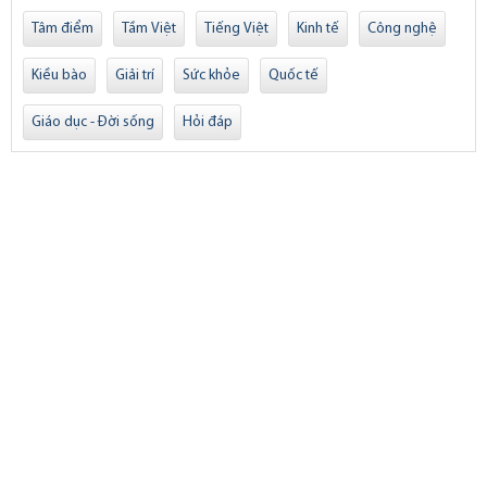
Tâm điểm
Tầm Việt
Tiếng Việt
Kinh tế
Công nghệ
Kiều bào
Giải trí
Sức khỏe
Quốc tế
Giáo dục - Đời sống
Hỏi đáp