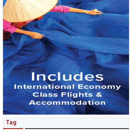
MB đẩy mạnh phục vụ kiều bào…
Tổng Bí thư, Chủ tịch nước Tô…
Nhiều thỏa thuận hợp tác được…
Người Việt ở New Zealand giao…
Kiều bào đóng góp ý kiến…
Đặc sắc không gian văn hóa…
Hội nghị người Việt Nam ở…
Tăng cường phối hợp công tác…
Tag