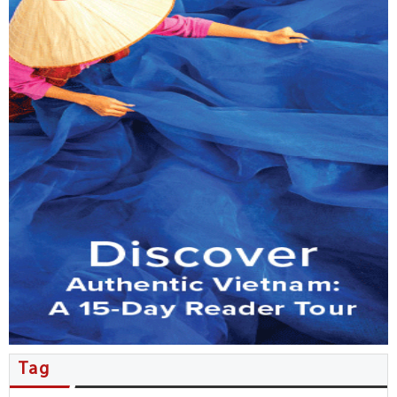
MB đẩy mạnh phục vụ kiều bào…
Tổng Bí thư, Chủ tịch nước Tô…
Nhiều thỏa thuận hợp tác được…
Người Việt ở New Zealand giao…
Kiều bào đóng góp ý kiến…
Đặc sắc không gian văn hóa…
Hội nghị người Việt Nam ở…
Tăng cường phối hợp công tác…
Tag