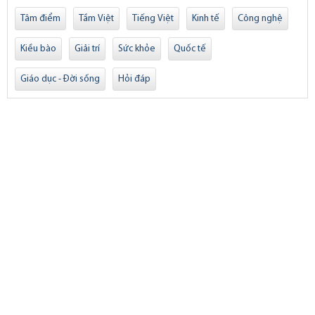
Tâm điểm
Tầm Việt
Tiếng Việt
Kinh tế
Công nghệ
Kiều bào
Giải trí
Sức khỏe
Quốc tế
Giáo dục - Đời sống
Hỏi đáp