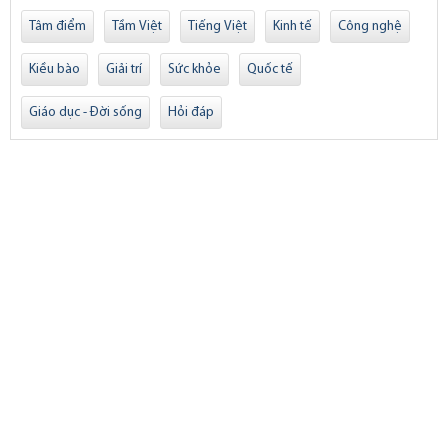
Tâm điểm
Tầm Việt
Tiếng Việt
Kinh tế
Công nghệ
Kiều bào
Giải trí
Sức khỏe
Quốc tế
Giáo dục - Đời sống
Hỏi đáp