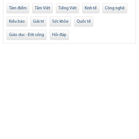
Tâm điểm
Tầm Việt
Tiếng Việt
Kinh tế
Công nghệ
Kiều bào
Giải trí
Sức khỏe
Quốc tế
Giáo dục - Đời sống
Hỏi đáp