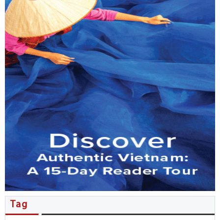
MB đẩy mạnh phục vụ kiều bào…
Tổng Bí thư, Chủ tịch nước Tô…
Nhiều thỏa thuận hợp tác được…
Người Việt ở New Zealand giao…
Kiều bào đóng góp ý kiến…
Đặc sắc không gian văn hóa…
Hội nghị người Việt Nam ở…
Tăng cường phối hợp công tác…
Tag