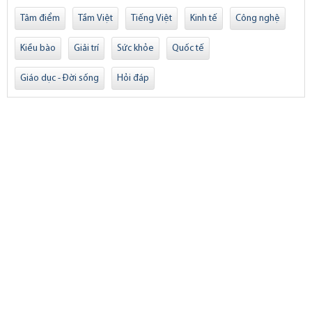
Tâm điểm
Tầm Việt
Tiếng Việt
Kinh tế
Công nghệ
Kiều bào
Giải trí
Sức khỏe
Quốc tế
Giáo dục - Đời sống
Hỏi đáp