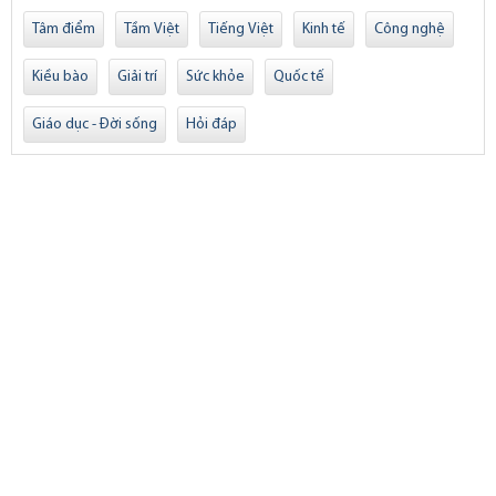
Tâm điểm
Tầm Việt
Tiếng Việt
Kinh tế
Công nghệ
Kiều bào
Giải trí
Sức khỏe
Quốc tế
Giáo dục - Đời sống
Hỏi đáp